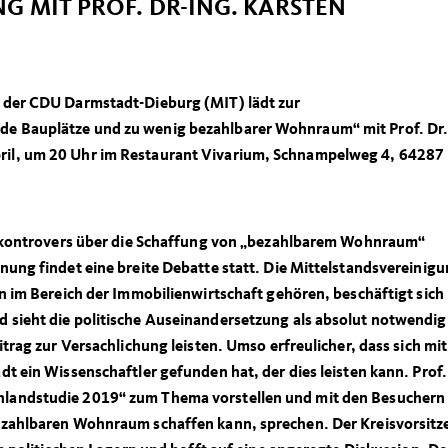
 MIT PROF. DR-ING. KARSTEN
g der CDU Darmstadt-Dieburg (MIT) lädt zur
e Bauplätze und zu wenig bezahlbarer Wohnraum“ mit Prof. Dr.
ril, um 20 Uhr im Restaurant Vivarium, Schnampelweg 4, 64287
it kontrovers über die Schaffung von „bezahlbarem Wohnraum“
nung findet eine breite Debatte statt. Die Mittelstandsvereinigu
en im Bereich der Immobilienwirtschaft gehören, beschäftigt sich
 sieht die politische Auseinandersetzung als absolut notwendig
itrag zur Versachlichung leisten. Umso erfreulicher, dass sich mit
dt ein Wissenschaftler gefunden hat, der dies leisten kann. Prof.
hlandstudie 2019“ zum Thema vorstellen und mit den Besuchern
bezahlbaren Wohnraum schaffen kann, sprechen. Der Kreisvorsit